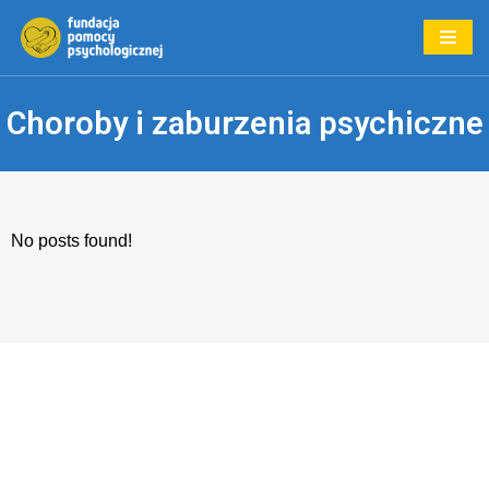
Przejdź
do
Choroby i zaburzenia psychiczne
treści
No posts found!