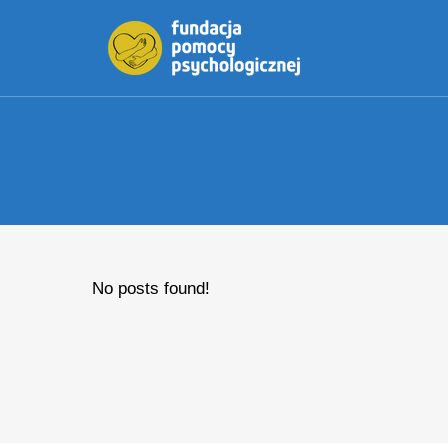
Przejdź
do
treści
No posts found!