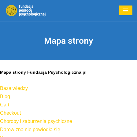
Przejdź
do
treści
Mapa strony
Mapa strony Fundacja Psychologiczna.pl
Baza wiedzy
Blog
Cart
Checkout
Choroby i zaburzenia psychiczne
Darowizna nie powiodła się